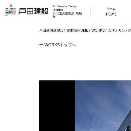
Architectural Design
ホーム
Division
HOME
戸田建設建築設計統轄
部
戸田建設建築設計統轄部HOME
WORKS
会津オリンパス
WORKSトップへ