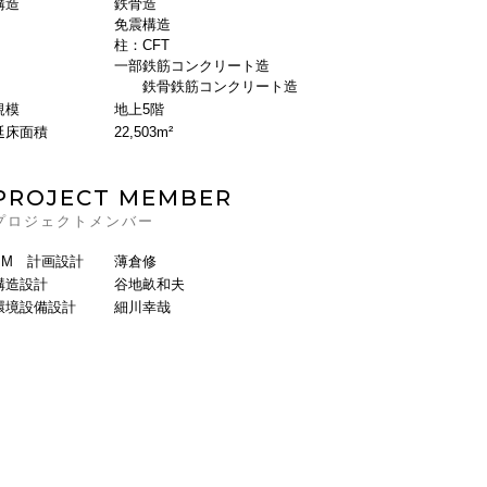
構造
鉄骨造
免震構造
柱：CFT
一部鉄筋コンクリート造
鉄骨鉄筋コンクリート造
規模
地上5階
延床面積
22,503m²
PROJECT MEMBER
プロジェクトメンバー
PM 計画設計
薄倉修
構造設計
谷地畝和夫
環境設備設計
細川幸哉