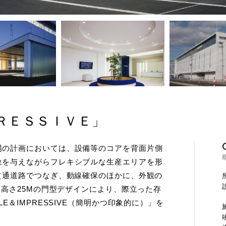
ＲＥＳＳＩＶＥ」
場の計画においては、設備等のコアを背面片側
象を与えながらフレキシブルな生産エリアを形
貫通道路でつなぎ、動線確保のほかに、外観の
、高さ25Mの門型デザインにより、際立った存
E＆IMPRESSIVE（簡明かつ印象的に）」を