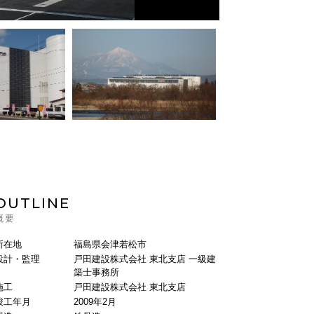
OUTLINE
概要
所在地
福島県会津若松市
設計・監理
戸田建設株式会社 東北支店 一級建
築士事務所
施工
戸田建設株式会社 東北支店
竣工年月
2009年2月