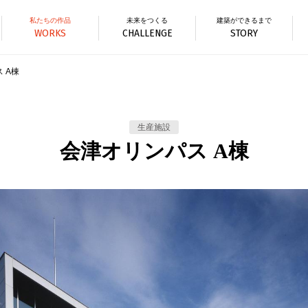
私たちの作品
未来をつくる
建築ができるまで
WORKS
CHALLENGE
STORY
 A棟
生産施設
会津オリンパス A棟